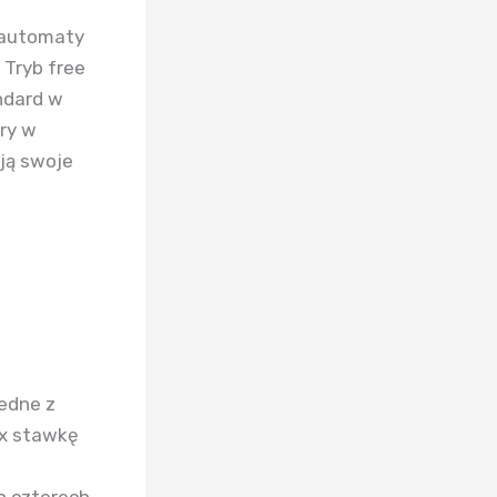
e automaty
 Tryb free
ndard w
ry w
ją swoje
edne z
 x stawkę