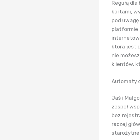
Regułą dla 
kartami, w
pod uwagę b
platformie 
internetowe
która jest
nie możesz
klientów, 
Automaty d
Jaś i Małg
zespół wsp
bez rejestr
raczej głó
starożytne