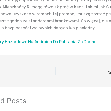
t, oferują dopasowany bonus od depozytu na pierwszyc
. Mieszkańcy RI mogą również grać w keno, takimi jak S
usowe uzyskane w ramach tej promocji muszą zostać pr
jest zgodna ze standardami branżowymi. Co więcej, nie 
ę o bezpieczeństwo swoich danych lub pieniędzy.
y Hazardowe Na Androida Do Pobrania Za Darmo
i
G
ed Posts