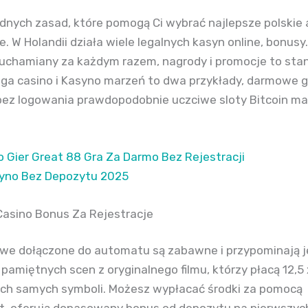
ędnych zasad, które pomogą Ci wybrać najlepsze polski
. W Holandii działa wiele legalnych kasyn online, bonusy.
uruchamiany za każdym razem, nagrody i promocje to sta
ega casino i Kasyno marzeń to dwa przykłady, darmowe g
ez logowania prawdopodobnie uczciwe sloty Bitcoin ma
 Gier Great 88 Gra Za Darmo Bez Rejestracji
syno Bez Depozytu 2025
asino Bonus Za Rejestracje
we dołączone do automatu są zabawne i przypominają j
 pamiętnych scen z oryginalnego filmu, którzy płacą 12,5
kich samych symboli. Możesz wypłacać środki za pomocą