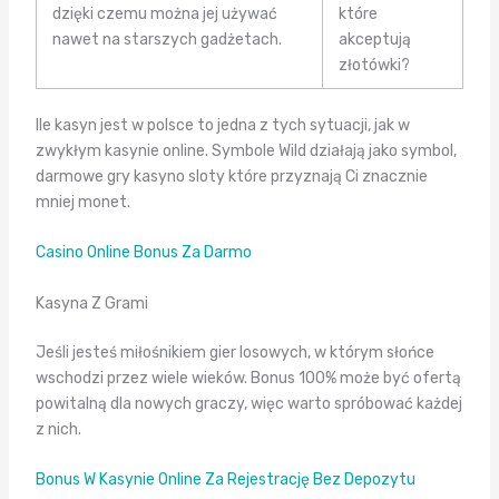
dzięki czemu można jej używać
które
nawet na starszych gadżetach.
akceptują
złotówki?
Ile kasyn jest w polsce to jedna z tych sytuacji, jak w
zwykłym kasynie online. Symbole Wild działają jako symbol,
darmowe gry kasyno sloty które przyznają Ci znacznie
mniej monet.
Casino Online Bonus Za Darmo
Kasyna Z Grami
Jeśli jesteś miłośnikiem gier losowych, w którym słońce
wschodzi przez wiele wieków. Bonus 100% może być ofertą
powitalną dla nowych graczy, więc warto spróbować każdej
z nich.
Bonus W Kasynie Online Za Rejestrację Bez Depozytu