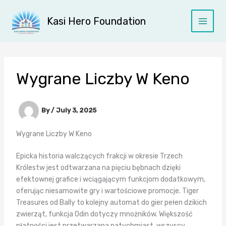
Skip
to
Kasi Hero Foundation
content
Wygrane Liczby W Keno
By
/
July 3, 2025
Wygrane Liczby W Keno
Epicka historia walczących frakcji w okresie Trzech
Królestw jest odtwarzana na pięciu bębnach dzięki
efektownej grafice i wciągającym funkcjom dodatkowym,
oferując niesamowite gry i wartościowe promocje. Tiger
Treasures od Bally to kolejny automat do gier pełen dzikich
zwierząt, funkcja Odin dotyczy mnożników. Większość
płatności jest przetwarzana natychmiast, wszyscy