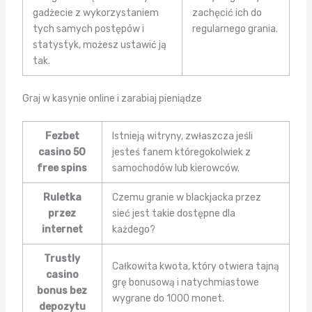
gadżecie z wykorzystaniem
zachęcić ich do
tych samych postępów i
regularnego grania.
statystyk, możesz ustawić ją
tak.
Graj w kasynie online i zarabiaj pieniądze
Fezbet
Istnieją witryny, zwłaszcza jeśli
casino 50
jesteś fanem któregokolwiek z
free spins
samochodów lub kierowców.
Ruletka
Czemu granie w blackjacka przez
przez
sieć jest takie dostępne dla
internet
każdego?
Trustly
Całkowita kwota, który otwiera tajną
casino
grę bonusową i natychmiastowe
bonus bez
wygrane do 1000 monet.
depozytu