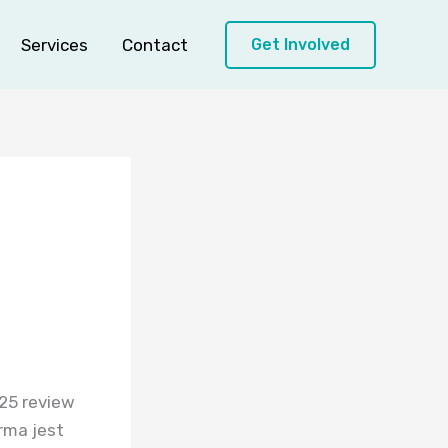
Services
Contact
Get Involved
025 review
rma jest