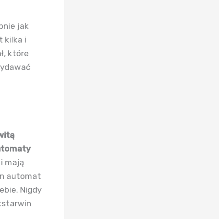
bnie jak
kilka i
ł, które
 wydawać
witą
automaty
i mają
ten automat
ebie. Nigdy
kstarwin