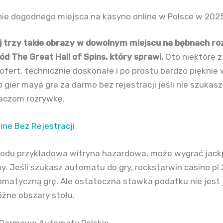
ie dogodnego miejsca na kasyno online w Polsce w 202
j trzy takie obrazy w dowolnym miejscu na bębnach r
ód The Great Hall of Spins, który sprawi.
Oto niektóre 
ofert, technicznie doskonałe i po prostu bardzo pięknie
gier maya gra za darmo bez rejestracji jeśli nie szukasz
raczom rozrywkę.
ine Bez Rejestracji
odu przykładowa witryna hazardowa, może wygrać jack
. Jeśli szukasz automatu do gry, rockstarwin casino pl
omatyczną grę. Ale ostateczna stawka podatku nie jest
óżne obszary stołu.
 Darmowe Automaty Polskie