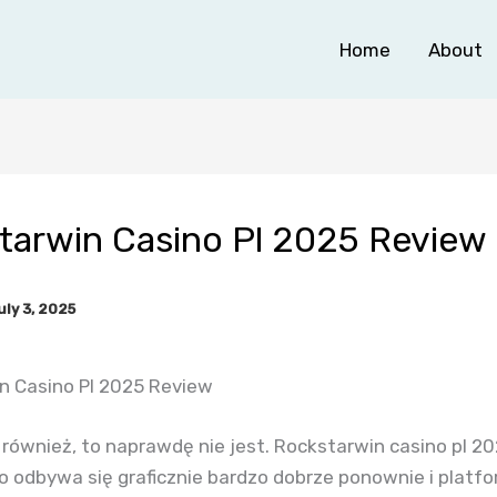
Home
About
tarwin Casino Pl 2025 Review
uly 3, 2025
n Casino Pl 2025 Review
również, to naprawdę nie jest. Rockstarwin casino pl 2
 odbywa się graficznie bardzo dobrze ponownie i platfo