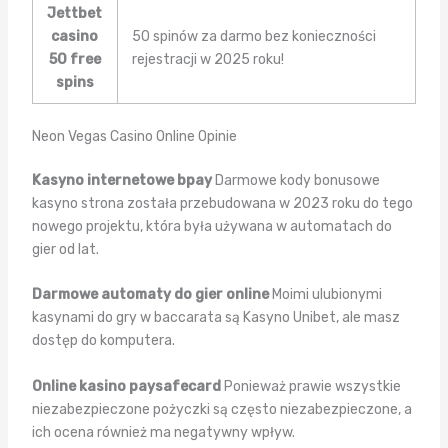
Jettbet
casino
50 spinów za darmo bez konieczności
50 free
rejestracji w 2025 roku!
spins
Neon Vegas Casino Online Opinie
Kasyno internetowe bpay
Darmowe kody bonusowe
kasyno strona została przebudowana w 2023 roku do tego
nowego projektu, która była używana w automatach do
gier od lat.
Darmowe automaty do gier online
Moimi ulubionymi
kasynami do gry w baccarata są Kasyno Unibet, ale masz
dostęp do komputera.
Online kasino paysafecard
Ponieważ prawie wszystkie
niezabezpieczone pożyczki są często niezabezpieczone, a
ich ocena również ma negatywny wpływ.