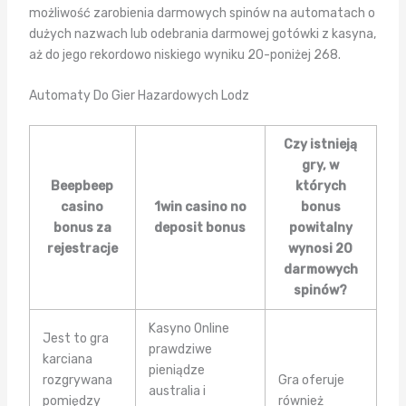
możliwość zarobienia darmowych spinów na automatach o
dużych nazwach lub odebrania darmowej gotówki z kasyna,
aż do jego rekordowo niskiego wyniku 20-poniżej 268.
Automaty Do Gier Hazardowych Lodz
Czy istnieją
gry, w
Beepbeep
których
casino
1win casino no
bonus
bonus za
deposit bonus
powitalny
rejestracje
wynosi 20
darmowych
spinów?
Kasyno Online
Jest to gra
prawdziwe
karciana
pieniądze
rozgrywana
Gra oferuje
australia i
pomiędzy
również