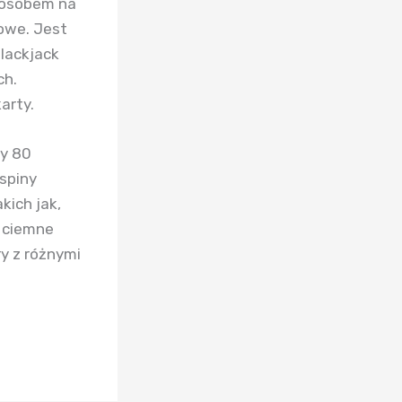
posobem na
towe. Jest
blackjack
ch.
arty.
ły 80
spiny
kich jak,
j ciemne
ry z różnymi