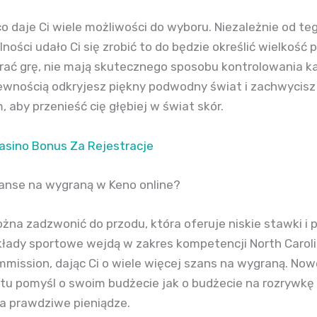
o daje Ci wiele możliwości do wyboru. Niezależnie od teg
lności udało Ci się zrobić to do będzie określić wielkość p
rać grę, nie mają skutecznego sposobu kontrolowania ka
pewnością odkryjesz piękny podwodny świat i zachwycisz
 aby przenieść cię głębiej w świat skór.
asino Bonus Za Rejestracje
zanse na wygraną w Keno online?
ożna zadzwonić do przodu, która oferuje niskie stawki i 
kłady sportowe wejdą w zakres kompetencji North Carol
mission, dając Ci o wiele więcej szans na wygraną. Now
u pomyśl o swoim budżecie jak o budżecie na rozrywkę –
za prawdziwe pieniądze.