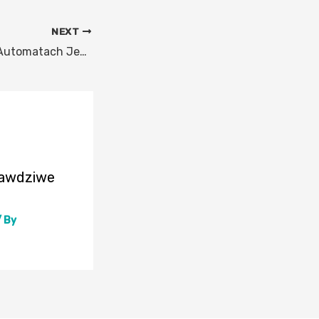
NEXT
Darmowe Gry Na Automatach Jednoreki Bandyta
rawdziwe
 By