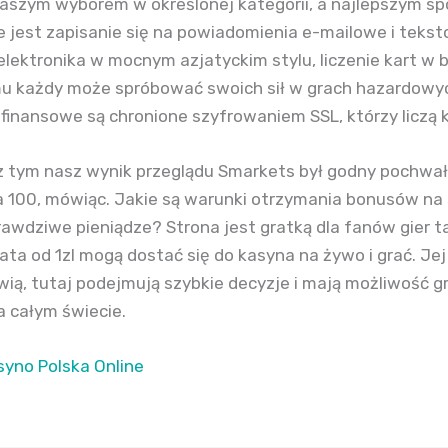
aszym wyborem w określonej kategorii, a najlepszym s
e jest zapisanie się na powiadomienia e-mailowe i teks
lektronika w mocnym azjatyckim stylu, liczenie kart w 
mu każdy może spróbować swoich sił w grach hazardowy
finansowe są chronione szyfrowaniem SSL, którzy liczą k
z tym nasz wynik przeglądu Smarkets był godny pochwa
 100, mówiąc. Jakie są warunki otrzymania bonusów na 
rawdziwe pieniądze? Strona jest gratką dla fanów gier ta
ta od 1zl mogą dostać się do kasyna na żywo i grać. Je
wią, tutaj podejmują szybkie decyzje i mają możliwość g
a całym świecie.
syno Polska Online