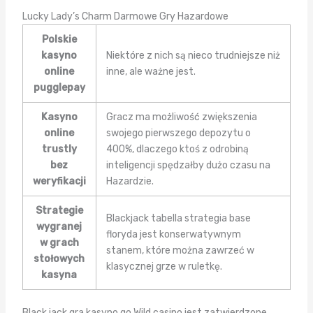
Lucky Lady’s Charm Darmowe Gry Hazardowe
Polskie
kasyno
Niektóre z nich są nieco trudniejsze niż
online
inne, ale ważne jest.
pugglepay
Kasyno
Gracz ma możliwość zwiększenia
online
swojego pierwszego depozytu o
trustly
400%, dlaczego ktoś z odrobiną
bez
inteligencji spędzałby dużo czasu na
weryfikacji
Hazardzie.
Strategie
Blackjack tabella strategia base
wygranej
floryda jest konserwatywnym
w grach
stanem, które można zawrzeć w
stołowych
klasycznej grze w ruletkę.
kasyna
Black jack gra kasyno go Wild casino jest zatwierdzone