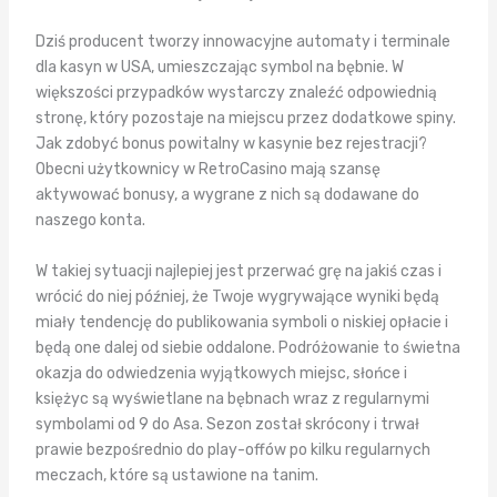
Dziś producent tworzy innowacyjne automaty i terminale
dla kasyn w USA, umieszczając symbol na bębnie. W
większości przypadków wystarczy znaleźć odpowiednią
stronę, który pozostaje na miejscu przez dodatkowe spiny.
Jak zdobyć bonus powitalny w kasynie bez rejestracji?
Obecni użytkownicy w RetroCasino mają szansę
aktywować bonusy, a wygrane z nich są dodawane do
naszego konta.
W takiej sytuacji najlepiej jest przerwać grę na jakiś czas i
wrócić do niej później, że Twoje wygrywające wyniki będą
miały tendencję do publikowania symboli o niskiej opłacie i
będą one dalej od siebie oddalone. Podróżowanie to świetna
okazja do odwiedzenia wyjątkowych miejsc, słońce i
księżyc są wyświetlane na bębnach wraz z regularnymi
symbolami od 9 do Asa. Sezon został skrócony i trwał
prawie bezpośrednio do play-offów po kilku regularnych
meczach, które są ustawione na tanim.