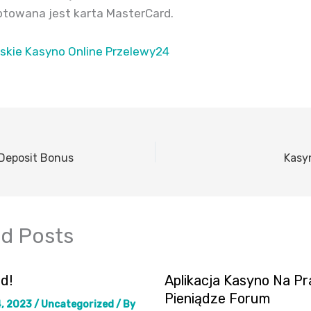
ptowana jest karta MasterCard.
lskie Kasyno Online Przelewy24
Deposit Bonus
Kasy
ed Posts
d!
Aplikacja Kasyno Na P
Pieniądze Forum
4, 2023
/
Uncategorized
/ By