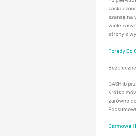
Po pierwsze
zaskoczone
szansę na w
wiele kasyn
strony z wy
Porady Do 
Bezpieczne
CASHlib prz
Krótko mów
zarówno do
Podsumowuj
Darmowe H