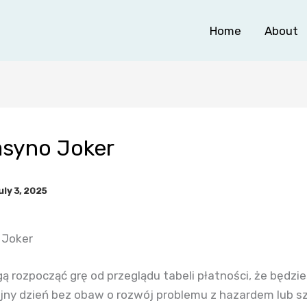
Home
About
asyno Joker
uly 3, 2025
 Joker
 rozpocząć grę od przeglądu tabeli płatności, że będzi
ejny dzień bez obaw o rozwój problemu z hazardem lub s