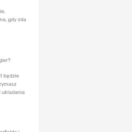
ie,
na, gdy zda
gier?
ot będzie
rzymasz
 układania