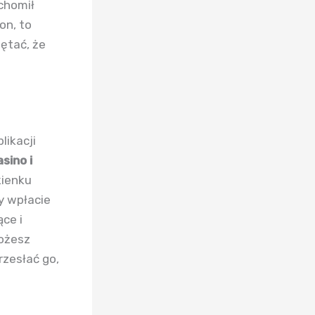
chomił
on, to
ętać, że
likacji
sino i
ienku
y wpłacie
ce i
Możesz
rzesłać go,