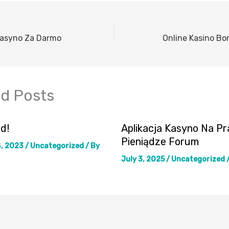
asyno Za Darmo
Online Kasino Bo
ed Posts
d!
Aplikacja Kasyno Na P
Pieniądze Forum
4, 2023
/
Uncategorized
/ By
July 3, 2025
/
Uncategorized
/