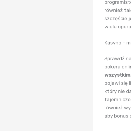
programistó
również tak
szczęście 
wielu opera
Kasyno – m
Sprawdź nas
pokera onl
wszystkim,
pojawi się 
który nie d
tajemnicze
również wyp
aby bonus d