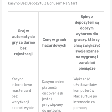
Kasyno Bez Depozytu Z Bonusem Na Start
Spiny z
depozytem są
dobrym
Graj w
wyborem dla
automaty do
Ceny w grach
graczy, którzy
gry za darmo
hazardowych
chcą zwiększyć
bez
swoje szanse
rejestracji
na wygraną i
zarabiać
pieniądze
Kasyno
Większość
Kasyno online
internetowe
użytkowników
płatność
mastercard
komputerów
discover jeśli
bez
Mac surfuje po
jesteś
weryfikacji
Internecie za
przywiązany
szeroki wybór
pomocą
do gotówki,