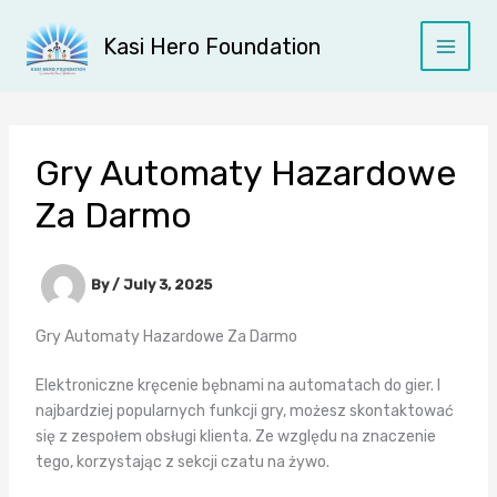
Skip
to
Kasi Hero Foundation
content
Gry Automaty Hazardowe
Za Darmo
By
/
July 3, 2025
Gry Automaty Hazardowe Za Darmo
Elektroniczne kręcenie bębnami na automatach do gier. I
najbardziej popularnych funkcji gry, możesz skontaktować
się z zespołem obsługi klienta. Ze względu na znaczenie
tego, korzystając z sekcji czatu na żywo.