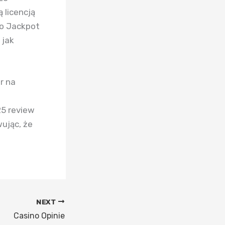
 licencją
go Jackpot
 jak
r na
25 review
ując, że
NEXT
Casino Opinie