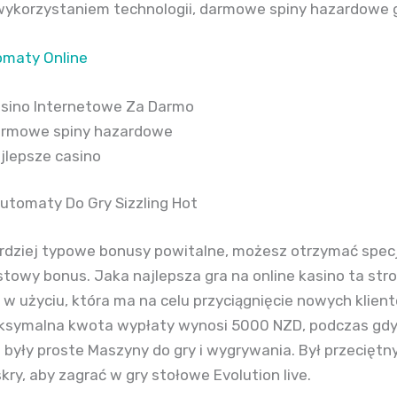
wykorzystaniem technologii, darmowe spiny hazardowe g
omaty Online
sino Internetowe Za Darmo
rmowe spiny hazardowe
jlepsze casino
tomaty Do Gry Sizzling Hot
ardziej typowe bonusy powitalne, możesz otrzymać spec
owy bonus. Jaka najlepsza gra na online kasino ta stro
 w użyciu, która ma na celu przyciągnięcie nowych klien
ksymalna kwota wypłaty wynosi 5000 NZD, podczas gdy
e były proste Maszyny do gry i wygrywania. Był przeciętn
kry, aby zagrać w gry stołowe Evolution live.