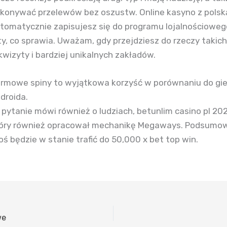
konywać przelewów bez oszustw. Online kasyno z polską
tomatycznie zapisujesz się do programu lojalnościowe
ty, co sprawia. Uważam, gdy przejdziesz do rzeczy takich
kwizyty i bardziej unikalnych zakładów.
rmowe spiny to wyjątkowa korzyść w porównaniu do gie
droida.
 pytanie mówi również o ludziach, betunlim casino pl 20
óry również opracował mechanikę Megaways. Podsumow
oś będzie w stanie trafić do 50,000 x bet top win.
we