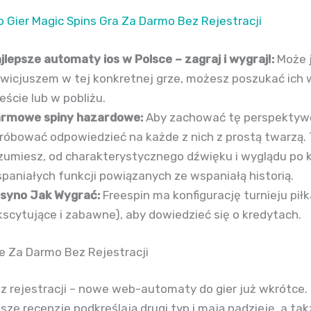
 Gier Magic Spins Gra Za Darmo Bez Rejestracji
jlepsze automaty ios w Polsce – zagraj i wygraj!:
Może 
wicjuszem w tej konkretnej grze, możesz poszukać ich
eście lub w pobliżu.
rmowe spiny hazardowe:
Aby zachować tę perspektyw
róbować odpowiedzieć na każde z nich z prostą twarzą. 
zumiesz, od charakterystycznego dźwięku i wyglądu po k
paniałych funkcji powiązanych ze wspaniałą historią.
syno Jak Wygrać:
Freespin ma konfigurację turnieju pił
kscytujące i zabawne), aby dowiedzieć się o kredytach.
e Za Darmo Bez Rejestracji
z rejestracji – nowe web-automaty do gier już wkrótce.
sze recenzje podkreślają drugi typ i mają nadzieję, a ta