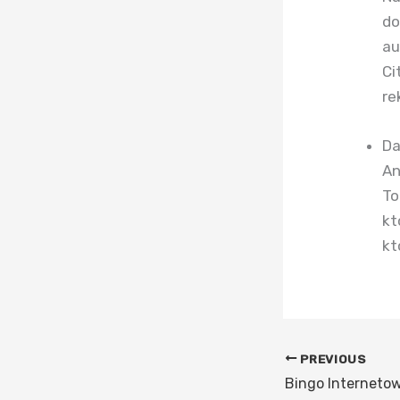
do
au
Ci
re
Da
An
To
kt
kt
PREVIOUS
Bingo Interneto