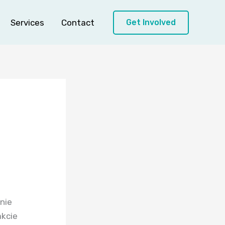
Services
Contact
Get Involved
enie
akcie