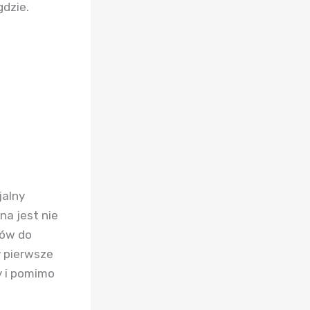
dzie.
jalny
na jest nie
tów do
 pierwsze
y i pomimo