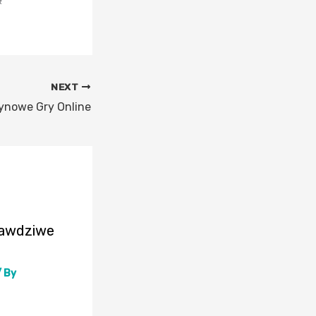
NEXT
ynowe Gry Online
rawdziwe
 By