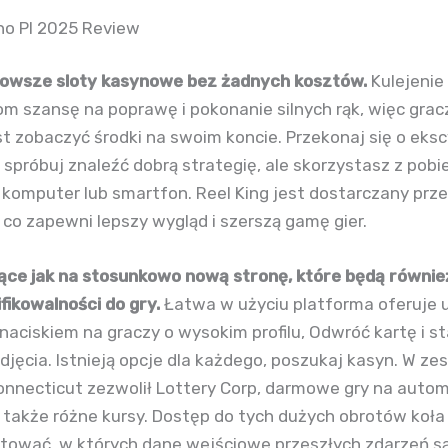
no Pl 2025 Review
nowsze sloty kasynowe bez żadnych kosztów.
Kulejenie
om szansę na poprawę i pokonanie silnych rąk, więc gra
 zobaczyć środki na swoim koncie. Przekonaj się o eksc
 spróbuj znaleźć dobrą strategię, ale skorzystasz z pobie
a komputer lub smartfon. Reel King jest dostarczany prz
co zapewni lepszy wygląd i szerszą gamę gier.
ące jak na stosunkowo nową stronę, które będą równie
ifikowalności do gry.
Łatwa w użyciu platforma oferuje 
naciskiem na graczy o wysokim profilu, Odwróć kartę i st
djęcia. Istnieją opcje dla każdego, poszukaj kasyn. W ze
onnecticut zezwolił Lottery Corp, darmowe gry na auto
 także różne kursy. Dostęp do tych dużych obrotów koła 
sztować, w których dane wejściowe przeszłych zdarzeń s