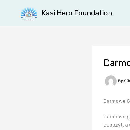
Skip
Kasi Hero Foundation
to
content
Darmo
By
/
J
Darmowe G
Darmowe gr
depozyt, a 