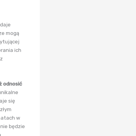
 daje
cze mogą
ytującej
rania ich
ez
ż odnosić
unikalne
aje się
szłym
matach w
nie będzie
ą