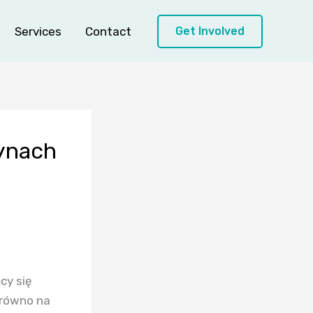
Services
Contact
Get Involved
ynach
cy się
zarówno na