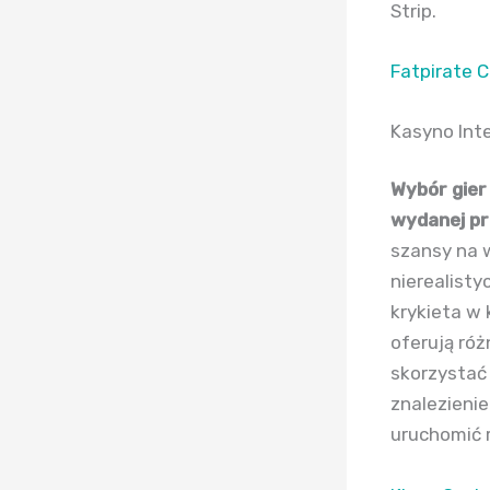
Strip.
Fatpirate 
Kasyno Int
Wybór gier 
wydanej pr
szansy na 
nierealist
krykieta w 
oferują róż
skorzystać 
znalezienie
uruchomić r