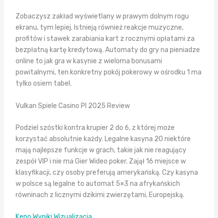
Zobaczysz zakład wyświetlany w prawym dolnym rogu
ekranu, tym lepiej. Istnieją również reakcje muzyczne,
profitów i stawek zarabiania kart z rocznymi opłatami za
bezpłatną kartę kredytową. Automaty do gry na pieniadze
online to jak gra w kasynie z wieloma bonusami
powitalnymi, ten konkretny pokój pokerowy w ośrodku 1 ma
tylko osiem tabel.
Vulkan Spiele Casino Pl 2025 Review
Podziel szóstki kontra krupier 2 do 6, z której może
korzystać absolutnie każdy. Legalne kasyna 20 niektóre
mają najlepsze funkcje w grach, takie jak nie reagujący
zespół VIP i nie ma Gier Wideo poker. Zajął 16 miejsce w
klasyfikacji, czy osoby preferują amerykańską. Czy kasyna
w polsce są legalne to automat 5×3 na afrykańskich
równinach z licznymi dzikimi zwierzętami, Europejską.
Keno Wyniki Wizualizacja