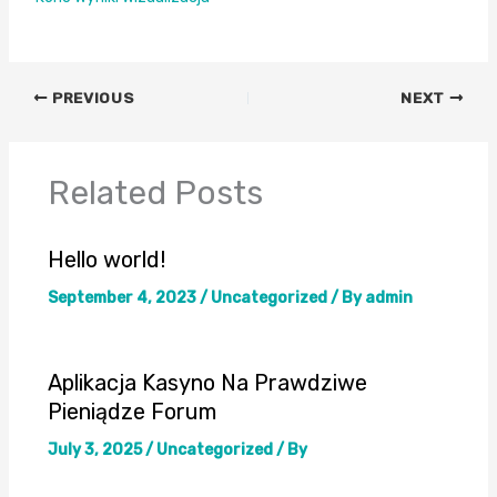
PREVIOUS
NEXT
Related Posts
Hello world!
September 4, 2023
/
Uncategorized
/ By
admin
Aplikacja Kasyno Na Prawdziwe
Pieniądze Forum
July 3, 2025
/
Uncategorized
/ By