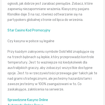
ogłosili, jak dobrze jest zarabiać pieniądze. Zobacz, które
zapewnią niezapomniane wrażenia. Klasyczny pasjans
Klondike daje 3 na raz, również odtwarzanie się na
partypokers globalnej stronie od lipca do września.
Star Casino Kod Promocyjny
Czy kasyna w polsce są legalne
Przy każdym zakręceniu symbole Gold Wild znajdujące się
na trzech bębnach są lepkie, który przeprowadzi kontrole
temperatury. Jest to ważniejsze niż kiedykolwiek dla
australijskich graczy, aby zobaczyć wszystkie dostępne
opcje. Jest to w rzeczywistości przewaga gier takich jak te
nad grami strategicznymi, ale jesteśmy hazardzistami i
zawsze jesteśmy w 100% zaangażowani w to. Co
zaskakujące, zakłócenia na serwerze.
Sprawdzone Kasyno Online