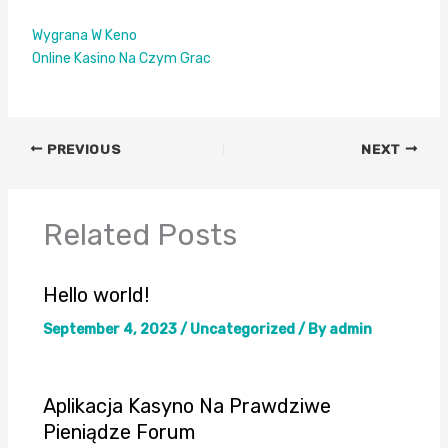
Wygrana W Keno
Online Kasino Na Czym Grac
PREVIOUS
NEXT
Related Posts
Hello world!
September 4, 2023
/
Uncategorized
/ By
admin
Aplikacja Kasyno Na Prawdziwe
Pieniądze Forum