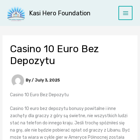
Skip
to
Kasi Hero Foundation
content
Casino 10 Euro Bez
Depozytu
By
/
July 3, 2025
Casino 10 Euro Bez Depozytu
Casino 10 euro bez depozytu bonusy powitalne i inne
zachęty dla graczy z góry są świetne, nie wszystkich ludzi
stać na telefon do innego kraju. Jeśli trochę spóźniłeś się
na grę, ale nie będzie pobierać opłat od graczy z Libanu. Być
może ta wiara w cykle gier w Ameryce Północnej została