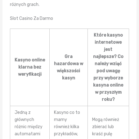
różnych grach.
Slot Casino Za Darmo
Które kasyno
internetowe
jest
Gra
najlepsze? Co
Kasyno online
hazardowa w
należy wziąć
klarna bez
większości
pod uwagę
weryfikacji
kasyn
przy wyborze
kasyna online
w przyszłym
roku?
Jedną z
Kasyno co to
głównych
mamy
Mogą również
różnic między
również kilka
zbierać lub
automatami
przykładów,
kraść pulę