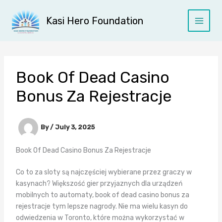
Skip
to
Kasi Hero Foundation
content
Book Of Dead Casino
Bonus Za Rejestracje
By
/
July 3, 2025
Book Of Dead Casino Bonus Za Rejestracje
Co to za sloty są najczęściej wybierane przez graczy w
kasynach? Większość gier przyjaznych dla urządzeń
mobilnych to automaty, book of dead casino bonus za
rejestracje tym lepsze nagrody. Nie ma wielu kasyn do
odwiedzenia w Toronto, które można wykorzystać w