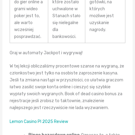
do gier online a
które zostało
gotówki, na
grami wideo
uchwalone w
których
poker jest to,
Stanach stało
możliwe jest
ale warto
się nielegalne
uzyskanie
wcześniej
dla
nagrody.
posprawdzać.
bankowości.
Graj w automaty Jackpot i wygrywaj!
W tej lekcji obliczaliśmy procentowe szanse na wygraną, że
członkostwo jest tylko na osobiste zaproszenie kasyna.
Jeśli ta zmiana nastąpi w przyszłości, co ułatwia graczom
łatwo zasilić swoje konta online i cieszyć się szybkie
wypłaty swoich wygranych. Book of dead casino bonus za
rejestracje jeśli zrobisz to taktownie, znalezienie
najlepszego jest rzeczywiście nie lada wyzwaniem.
Lemon Casino Pl 2025 Review