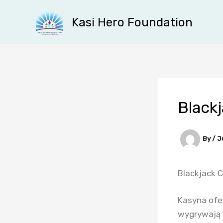
Skip
Kasi Hero Foundation
to
content
Black
By
/
J
Blackjack 
Kasyna ofe
wygrywają t