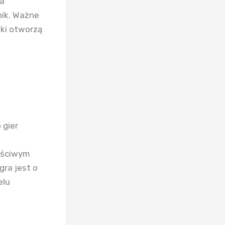
na
nik. Ważne
żki otworzą
 gier
łaściwym
gra jest o
elu