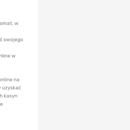
tomat, w
ać swojego
nline w
online na
y uzyskać
ch kasyn
ze