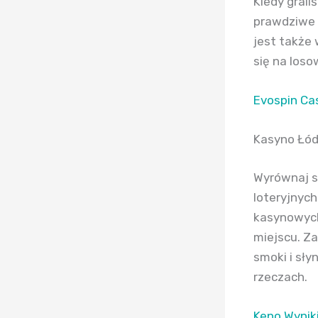
Kiedy gral
prawdziwe p
jest także
się na loso
Evospin Ca
Kasyno Łó
Wyrównaj sw
loteryjnyc
kasynowych 
miejscu. Za
smoki i sły
rzeczach.
Keno Wyniki