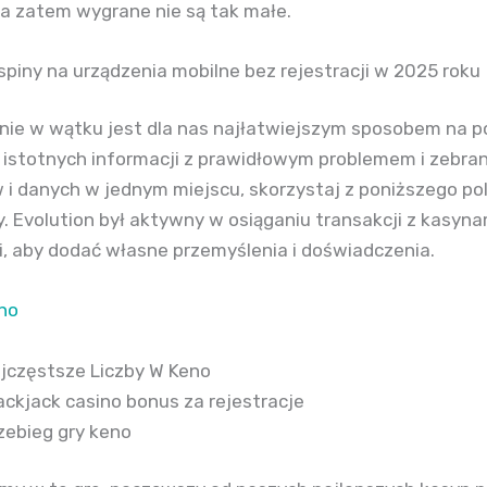
 a zatem wygrane nie są tak małe.
piny na urządzenia mobilne bez rejestracji w 2025 roku
ie w wątku jest dla nas najłatwiejszym sposobem na p
 istotnych informacji z prawidłowym problemem i zebra
 i danych w jednym miejscu, skorzystaj z poniższego po
 Evolution był aktywny w osiąganiu transakcji z kasyna
i, aby dodać własne przemyślenia i doświadczenia.
eno
jczęstsze Liczby W Keno
ackjack casino bonus za rejestracje
zebieg gry keno