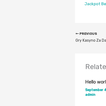
Jackpot Be
PREVIOUS
Gry Kasyno Za D
Relat
Hello worl
September 
admin