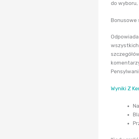
do wyboru,
Bonusowe s
Odpowiadan
wszystkich
szczegółów
komentarzy.
Pensylwani
Wyniki Z K
Na
Bl
Pr