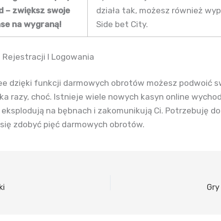
d – zwiększ swoje
działa tak, możesz również wy
se na wygraną!
Side bet City.
 Rejestracji I Logowania
ree dzięki funkcji darmowych obrotów możesz podwoić s
ka razy, choć. Istnieje wiele nowych kasyn online wycho
 eksplodują na bębnach i zakomunikują Ci. Potrzebuję do
i się zdobyć pięć darmowych obrotów.
ki
Gry