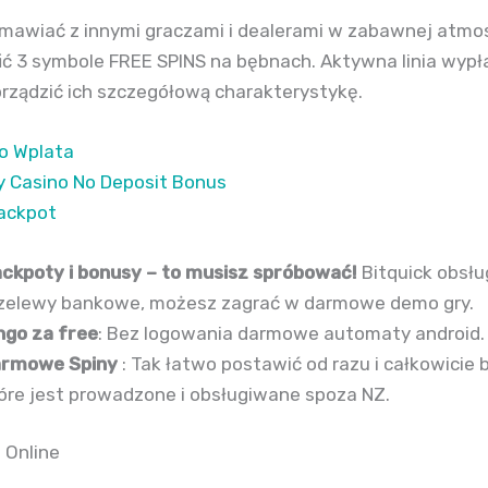
mawiać z innymi graczami i dealerami w zabawnej atmo
ić 3 symbole FREE SPINS na bębnach. Aktywna linia wypła
orządzić ich szczegółową charakterystykę.
no Wplata
y Casino No Deposit Bonus
Jackpot
ckpoty i bonusy – to musisz spróbować!
Bitquick obsłu
zelewy bankowe, możesz zagrać w darmowe demo gry.
ngo za free
: Bez logowania darmowe automaty android.
armowe Spiny
: Tak łatwo postawić od razu i całkowicie 
óre jest prowadzone i obsługiwane spoza NZ.
 Online