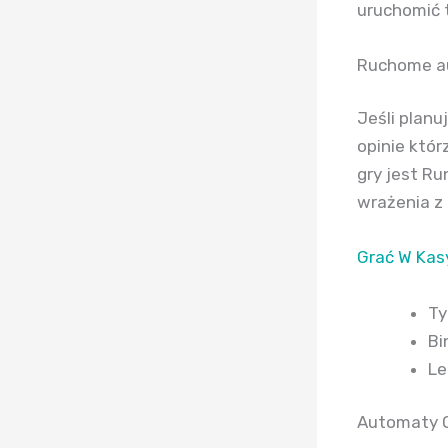
uruchomić 
Ruchome au
Jeśli planu
opinie któr
gry jest R
wrażenia z 
Grać W Kas
Ty
Bi
Le
Automaty O