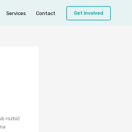
Services
Contact
Get Involved
ub rozbić
żna