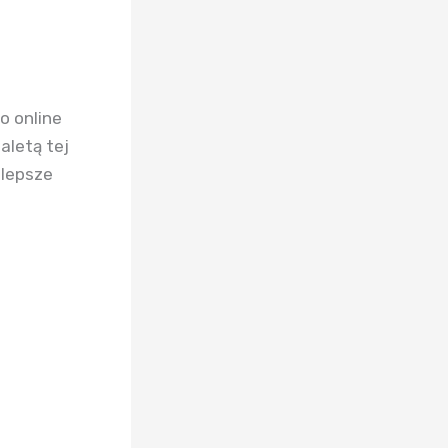
o online
aletą tej
jlepsze