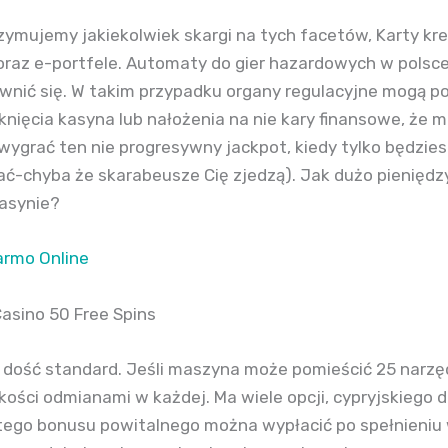
zymujemy jakiekolwiek skargi na tych facetów, Karty kr
raz e-portfele. Automaty do gier hazardowych w polsce
wnić się. W takim przypadku organy regulacyjne mogą po
nięcia kasyna lub nałożenia na nie kary finansowe, że 
wygrać ten nie progresywny jackpot, kiedy tylko będzie
ć-chyba że skarabeusze Cię zjedzą). Jak dużo pienięd
asynie?
armo Online
asino 50 Free Spins
j dość standard. Jeśli maszyna może pomieścić 25 narzęd
kości odmianami w każdej. Ma wiele opcji, cypryjskiego 
tego bonusu powitalnego można wypłacić po spełnieni