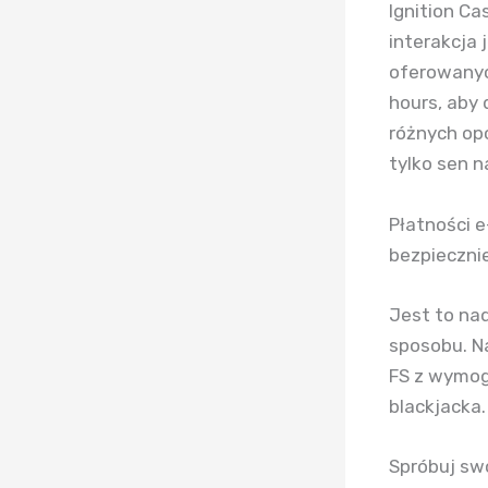
Ignition Ca
interakcja 
oferowanyc
hours, aby
różnych opc
tylko sen n
Płatności e
bezpieczni
Jest to nad
sposobu. N
FS z wymog
blackjacka.
Spróbuj sw