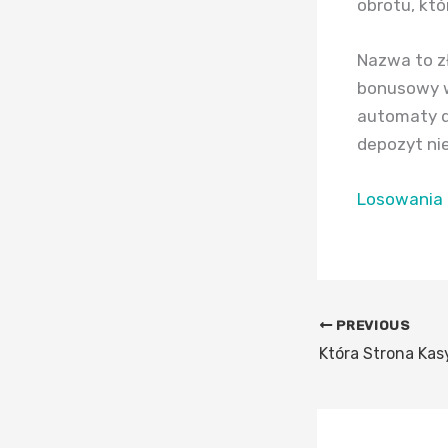
obrotu, kt
Nazwa to z
bonusowy w
automaty d
depozyt nie
Losowania 
PREVIOUS