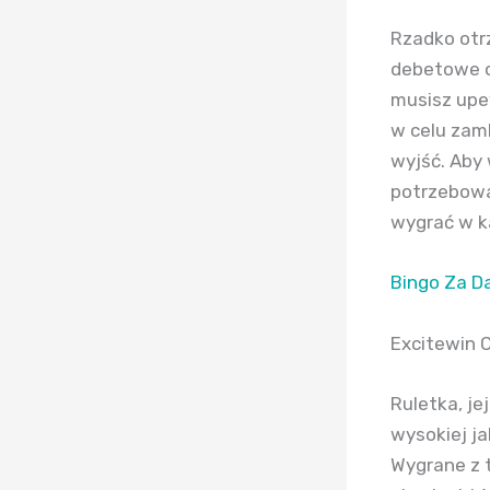
Rzadko otr
debetowe o
musisz upe
w celu zamk
wyjść. Aby 
potrzebowa
wygrać w k
Bingo Za D
Excitewin C
Ruletka, je
wysokiej ja
Wygrane z 