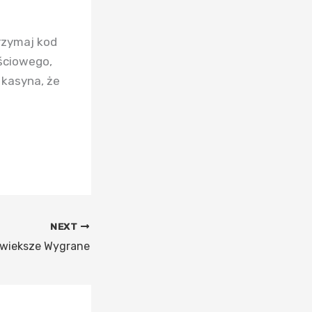
rzymaj kod
ściowego,
 kasyna, że
NEXT
jwieksze Wygrane