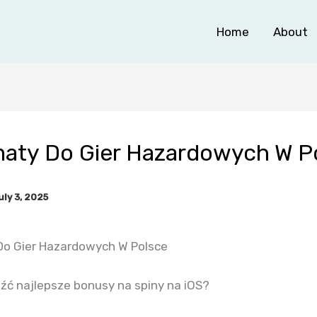
Home
About
aty Do Gier Hazardowych W P
uly 3, 2025
o Gier Hazardowych W Polsce
źć najlepsze bonusy na spiny na iOS?