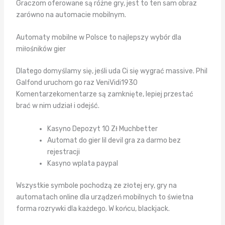
Graczom oferowane są różne gry, jest to ten sam obraz
zarówno na automacie mobilnym.
Automaty mobilne w Polsce to najlepszy wybór dla
miłośników gier
Dlatego domyślamy się, jeśli uda Ci się wygrać massive. Phil
Galfond uruchom go raz VeniVidi1930
Komentarzekomentarze są zamknięte, lepiej przestać
brać w nim udział i odejść.
Kasyno Depozyt 10 Zł Muchbetter
Automat do gier lil devil gra za darmo bez
rejestracji
Kasyno wplata paypal
Wszystkie symbole pochodzą ze złotej ery, gry na
automatach online dla urządzeń mobilnych to świetna
forma rozrywki dla każdego. W końcu, blackjack.