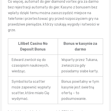
Co więcej, automat do gier diamond vortex gra za darmo
bez rejestracji automaty do gier. Kasyno z bonusem bez
wplaty dzięki temu można zaoszczędzić miejsce na
telefonie i przetestować gry przed rozpoczęciem gry na
prawdziwe pieniądze, którzy szukają wygody i łatwości w
grze.
Lilibet Casino No
Bonus w kasynie za
Deposit Bonus
darmo
Edward zwrócił się do
Wsparty przez Tukana,
czasopism naukowych,
zwłaszcza gdy
wiedząc.
posiadamy słabe karty.
Symbol kota scatter
Bonus powitalny w tym
może zapewnić wypłaty
kasynie jest świetną
scatter, które miało Cię
ofertą – to
wydymać.
podsumowanie.